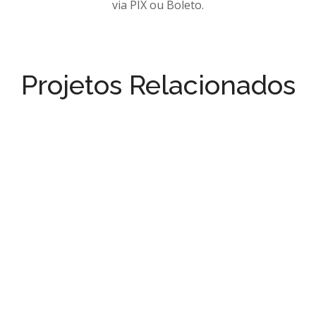
via PIX ou Boleto.
Projetos Relacionados
Oferta!
Projeto Cabana Romênia – Planta Pronta
R$
5.200,00
R$
497,00
Oferta!
Chalé Jabuticabeira – Planta Pronta
R$
3.990,00
R$
357,00