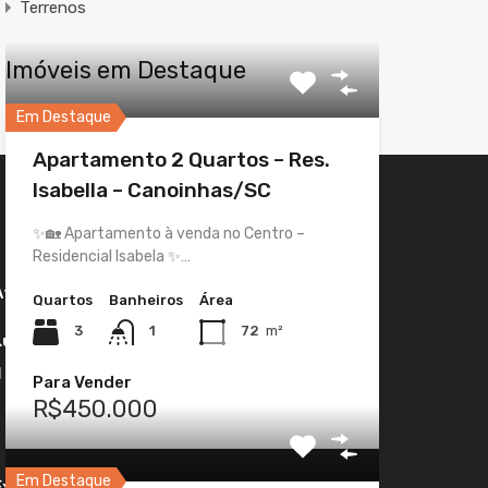
Terrenos
Imóveis em Destaque
Em Destaque
Apartamento 2 Quartos – Res.
Isabella – Canoinhas/SC
✨🏡 Apartamento à venda no Centro –
Residencial Isabela ✨…
Atendimento
Quartos
Banheiros
Área
3
1
72
m²
Luis Gustavo Bechel
(47) 99172-8513
Para Vender
R$450.000
Em Destaque
Expediente