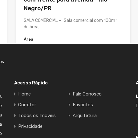
Negro/PR
SALA COMERCIAL – Sala comercial com 100m²
de área,…
Área
100
m²
Para Alugar
ios
R$2.700 /Mensal
Acesso Rápido
Home
Fale Conosco
s
Corretor
Favoritos
e
a
Todos os Imóveis
Arquitetura
a
Privacidade
o