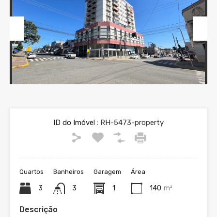
Previous
Next
ID do Imóvel :
RH-5473-property
Quartos
Banheiros
Garagem
Área
3
3
1
140
m²
Descrição