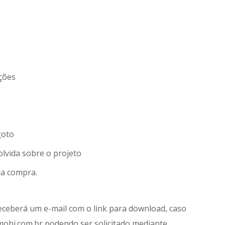
ações
goto
lvida sobre o projeto
ua compra.
receberá um e-mail com o link para download, caso
mobi.com.br podendo ser solicitado mediante