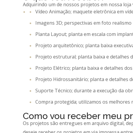
Adquirindo um de nossos projetos em nossa loja v
Vídeo Animação; maquete eletrônica em víd
Imagens 3D; perspectivas em foto realismo
Planta Layout; planta em escala com impla
Projeto arquitetônico; planta baixa executiv
Projeto estrutural; planta baixa e detalhes
Projeto Elétrico; planta baixa e detalhes dos
Projeto Hidrossanitário; planta e detalhes 
Suporte Técnico; durante a execução da obr
Compra protegida; utilizamos os melhores
Como vou receber meu pr
Os projetos são entregues em arquivo digital, de
deseje receber os projetos em via impressa entr