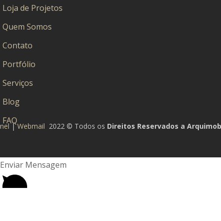
Loja de Projetos
Quem Somos
Contato
Portfólio
Serviços
Blog
FAQ
nel
|
Webmail
2022 © Todos os
Direitos
Reservados a Arquimob
Enviar Mensagem
1