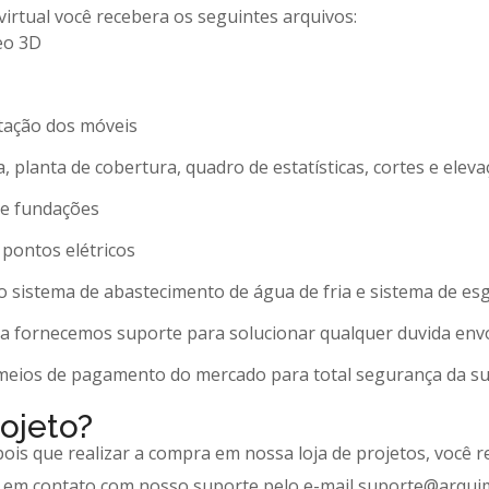
irtual você recebera os seguintes arquivos:
eo 3D
ntação dos móveis
a, planta de cobertura, quadro de estatísticas, cortes e elev
 de fundações
 pontos elétricos
do sistema de abastecimento de água de fria e sistema de es
a fornecemos suporte para solucionar qualquer duvida envo
 meios de pagamento do mercado para total segurança da s
ojeto?
pois que realizar a compra em nossa loja de projetos, você 
e em contato com nosso suporte pelo e-mail suporte@arqui