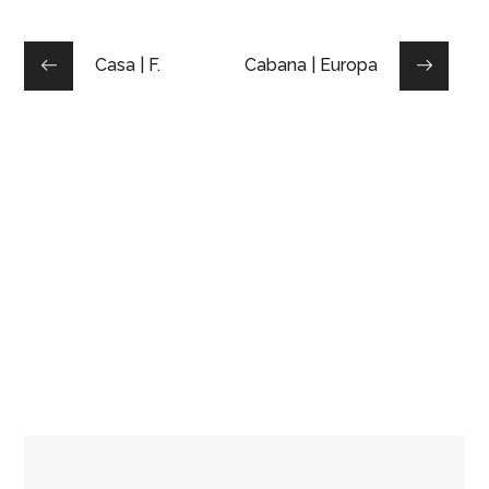
Casa | F.
Cabana | Europa
Chalé | S. e R.
CASA DE CAMPO
/
CHALÉ
Casa de Campo | G. G.
CASA DE CAMPO
/
CHALÉ
Projeto Casa de Campo | G. e K.
CASA DE CAMPO