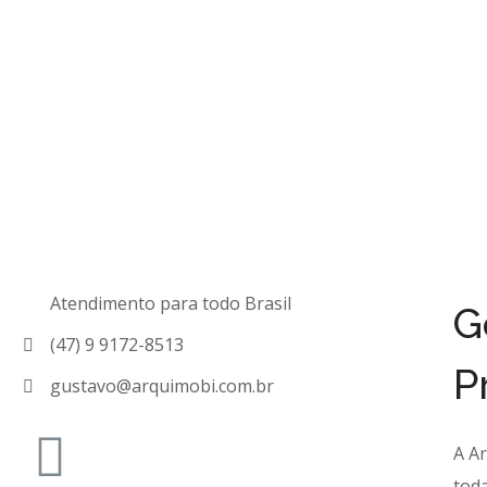
Atendimento para todo Brasil
G
(47) 9 9172-8513
P
gustavo@arquimobi.com.br
A A
tod