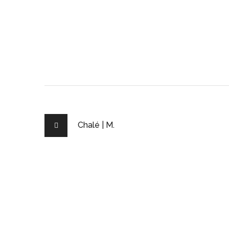
Chalé | M.
Chalé | S. e R.
CASA DE CAMPO
/
CHALÉ