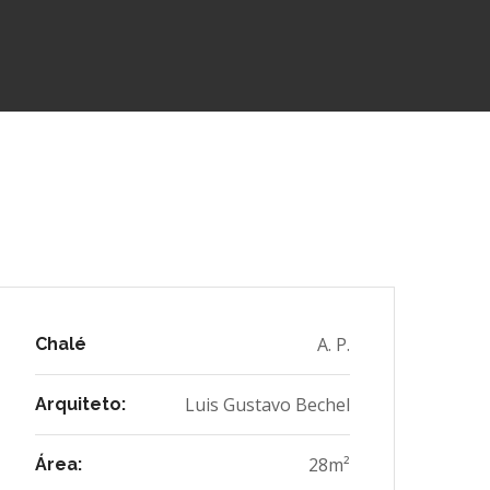
A. P.
Chalé
Luis Gustavo Bechel
Arquiteto:
28m²
Área: