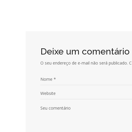
Chalé | Zurique
CASA DE CAMPO
/
CHALÉ
Projeto Casa de Campo | G. 
CASA DE CAMPO
Deixe um comentário
O seu endereço de e-mail não será publicado.
C