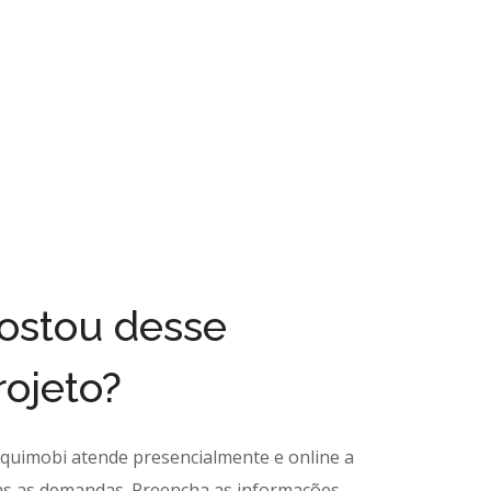
ostou desse
rojeto?
rquimobi atende presencialmente e online a
as as demandas. Preencha as informações