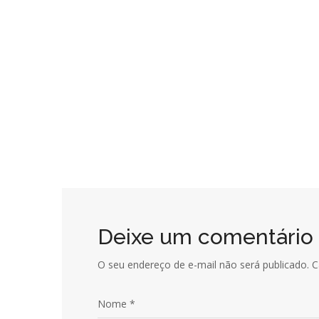
Chalé | H.
CASA DE CAMPO
/
CHALÉ
/
RESIDENCIAL
Chalé | Zurique
CASA DE CAMPO
/
CHALÉ
Projeto Casa de Campo | G. 
CASA DE CAMPO
Deixe um comentário
O seu endereço de e-mail não será publicado.
C