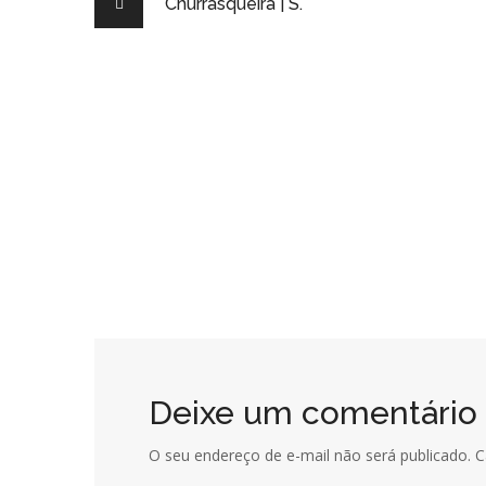
Churrasqueira | S.
Residência | D. D.
RESIDENCIAL
Casa | E.
RESIDENCIAL
Projeto Residência | J. A.
RESIDENCIAL
Deixe um comentário
O seu endereço de e-mail não será publicado.
C