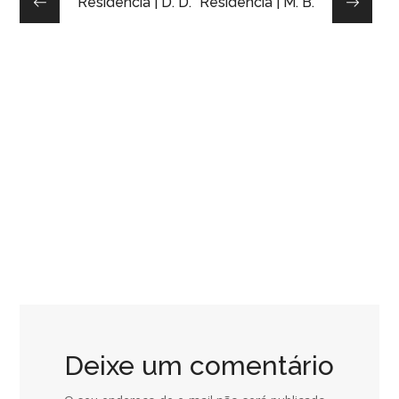
Residência | D. D.
Residência | M. B.
Residência | J. S.
RESIDENCIAL
Casa | E.
RESIDENCIAL
Projeto Residência | J. A.
RESIDENCIAL
Deixe um comentário